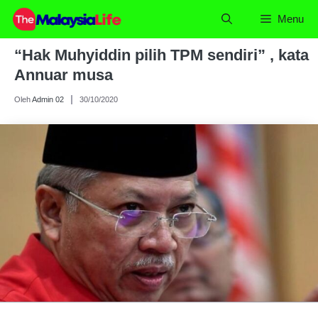
Skip
Menu
to
content
“Hak Muhyiddin pilih TPM sendiri” , kata
Annuar musa
Oleh
Admin 02
30/10/2020