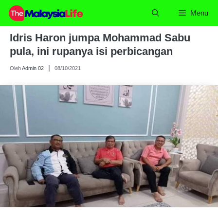
Skip
Menu
to
content
Idris Haron jumpa Mohammad Sabu
pula, ini rupanya isi perbicangan
Oleh
Admin 02
08/10/2021