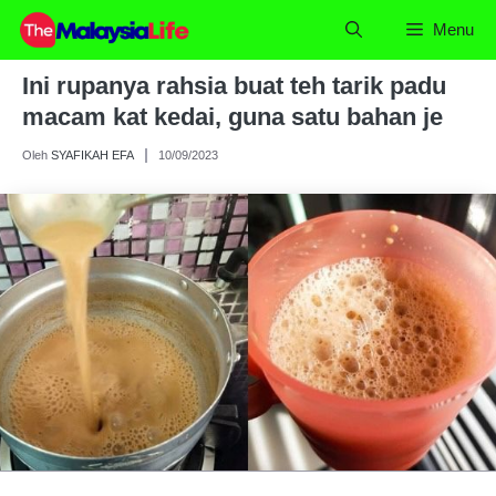
Skip
Menu
to
content
Ini rupanya rahsia buat teh tarik padu
macam kat kedai, guna satu bahan je
Oleh
SYAFIKAH EFA
10/09/2023