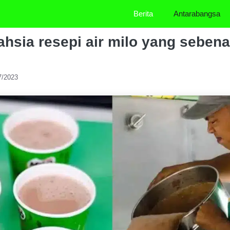
Berita
Antarabangsa
rahsia resepi air milo yang seben
7/2023