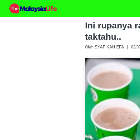
Skip
to
content
Ini rupanya 
taktahu..
Oleh
SYAFIKAH EFA
02/0