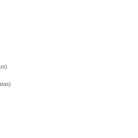
us)
atas)