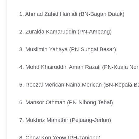
1. Ahmad Zahid Hamidi (BN-Bagan Datuk)
2. Zuraida Kamaruddin (PN-Ampang)
3. Muslimin Yahaya (PN-Sungai Besar)
4. Mohd Khairuddin Aman Razali (PN-Kuala Ner
5. Reezal Merican Naina Merican (BN-Kepala B
6. Mansor Othman (PN-Nibong Tebal)
7. Mukhriz Mahathir (Pejuang-Jerlun)
8. Chow Kon Yeow (PH-Tanjong)