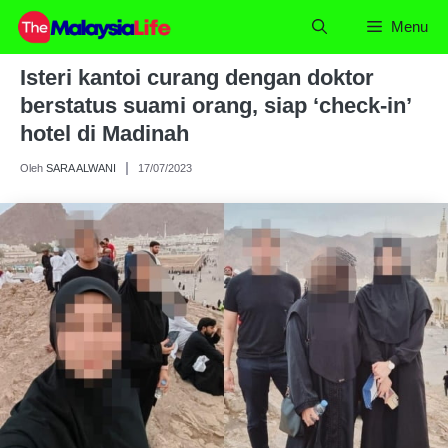
Skip
Menu
to
content
Isteri kantoi curang dengan doktor
berstatus suami orang, siap ‘check-in’
hotel di Madinah
Oleh
SARA ALWANI
17/07/2023