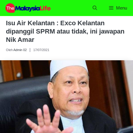
Skip
Menu
to
content
Isu Air Kelantan : Exco Kelantan
dipanggil SPRM atau tidak, ini jawapan
Nik Amar
Oleh
Admin 02
17/07/2021