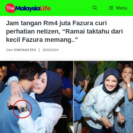
Skip
Menu
to
content
Jam tangan Rm4 juta Fazura curi
perhatian netizen, “Ramai taktahu dari
kecil Fazura memang..”
Oleh
SYAFIKAH EFA
26/09/2024