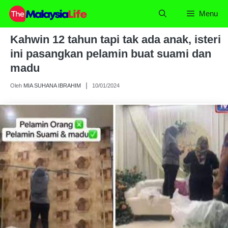
Skip
Menu
to
content
Kahwin 12 tahun tapi tak ada anak, isteri
ini pasangkan pelamin buat suami dan
madu
Oleh
MIA SUHANA IBRAHIM
10/01/2024