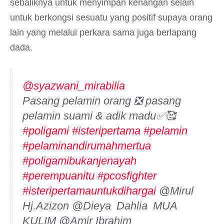
sebaliknya untuk menyimpan kenangan selain
untuk berkongsi sesuatu yang positif supaya orang
lain yang melalui perkara sama juga berlapang
dada.
@syazwani_mirabilia
Pasang pelamin orang ❎ pasang
pelamin suami & adik madu✅🥰
#poligami
#isteripertama
#pelamin
#pelaminandirumahmertua
#poligamibukanjenayah
#perempuanitu
#pcosfighter
#isteripertamauntukdihargai
@Mirul
Hj.Azizon @Dieya Dahlia MUA
KULIM @Amir Ibrahim