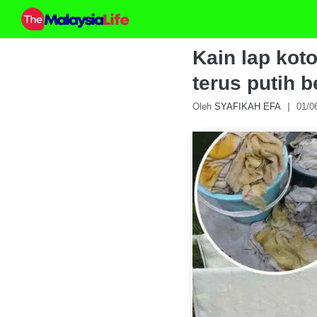
Skip
to
content
Kain lap koto
terus putih b
Oleh
SYAFIKAH EFA
01/0