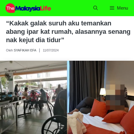
Skip
Menu
to
content
“Kakak galak suruh aku temankan
abang ipar kat rumah, alasannya senang
nak kejut dia tidur”
Oleh
SYAFIKAH EFA
11/07/2024