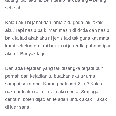
abang ipar aku ni. Dah tahap nak baring – baring
sebelah.
Kalau aku ni jahat dah lama aku goda laki akak
aku. Tapi nasib baik iman masih di d4da dan nasib
baik la laki akak aku ni jenis laki tak guna kat mata
kami sekeluarga tapi bukan ni je redflag abang ipar
aku ni. Banyak lagi.
Dan ada kejadian yang tak disangka terjadi pun
pernah dan kejadian tu buatkan aku tr4uma
sampai sekarang. Korang nak part 2 ke? Kalau
nak nanti aku rajin – rajin aku cerita. Semoga
cerita ni boleh dijadian teladan untuk akak – akak
di luar sana.