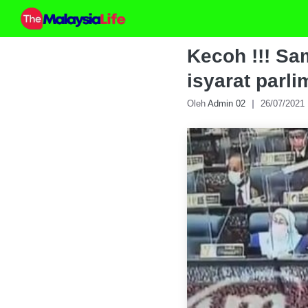
Skip
to
content
Kecoh !!! Sa
isyarat parl
Oleh
Admin 02
26/07/2021