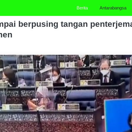
Berita
Antarabangsa
mpai berpusing tangan penterje
imen