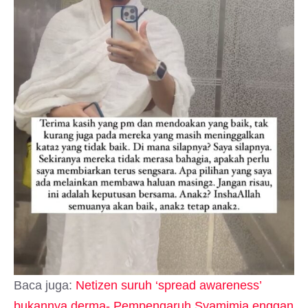
Baca juga:
Netizen suruh ‘spread awareness’
bukannya derma- Pempengaruh Syamimia enggan