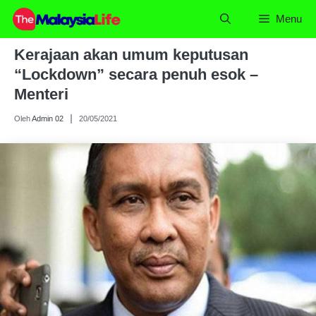
Skip
Menu
to
content
Kerajaan akan umum keputusan
“Lockdown” secara penuh esok –
Menteri
Oleh
Admin 02
20/05/2021