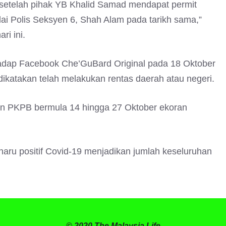
an setelah pihak YB Khalid Samad mendapat permit
i Polis Seksyen 6, Shah Alam pada tarikh sama,”
ri ini.
rhadap Facebook Che’GuBard Original pada 18 Oktober
ikatakan telah melakukan rentas daerah atau negeri.
an PKPB bermula 14 hingga 27 Oktober ekoran
aru positif Covid-19 menjadikan jumlah keseluruhan
© 2020 The Malaysia Life