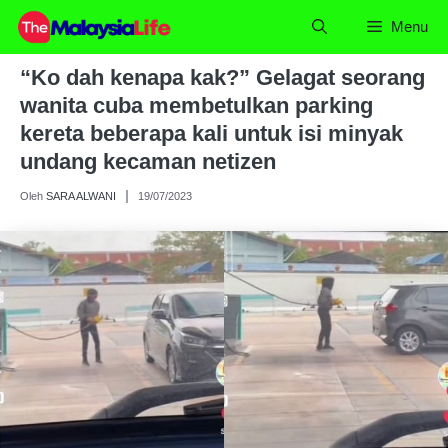
Skip
Menu
to
content
“Ko dah kenapa kak?” Gelagat seorang
wanita cuba membetulkan parking
kereta beberapa kali untuk isi minyak
undang kecaman netizen
Oleh
SARA ALWANI
19/07/2023