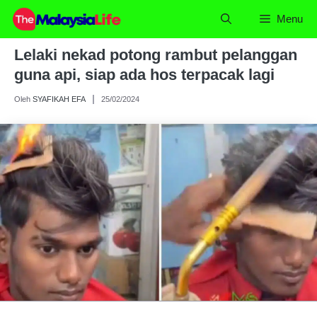
Skip
Menu
to
content
Lelaki nekad potong rambut pelanggan
guna api, siap ada hos terpacak lagi
Oleh
SYAFIKAH EFA
25/02/2024