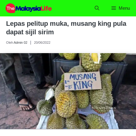
Skip
Menu
to
content
Lepas pelitup muka, musang king pula
dapat sijil sirim
Oleh
Admin 02
20/06/2022