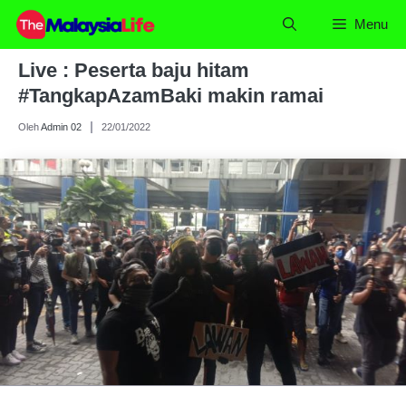
Skip
Menu
to
content
Live : Peserta baju hitam
#TangkapAzamBaki makin ramai
Oleh
Admin 02
22/01/2022