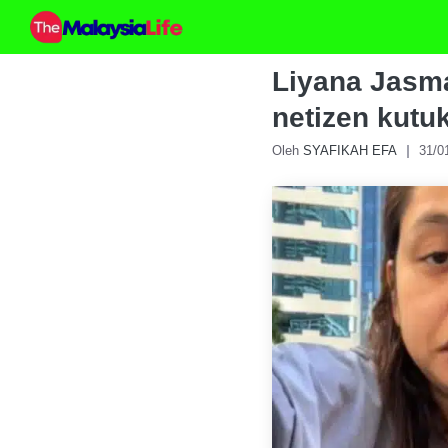
Skip
to
content
Liyana Jasma
netizen kutu
Oleh
SYAFIKAH EFA
31/0