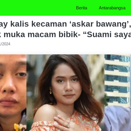
Berita
Antarabangsa
y kalis kecaman ‘askar bawang’,
k muka macam bibik- “Suami saya
1/2024