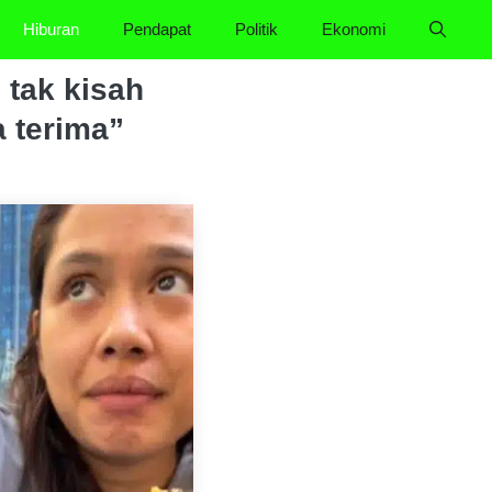
Hiburan
Pendapat
Politik
Ekonomi
 tak kisah
 terima”