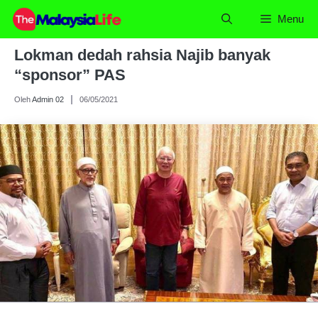
Skip
Menu
to
content
Lokman dedah rahsia Najib banyak
“sponsor” PAS
Oleh
Admin 02
06/05/2021