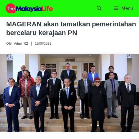
Skip
Menu
to
content
MAGERAN akan tamatkan pemerintahan
bercelaru kerajaan PN
Oleh
Admin 02
11/06/2021