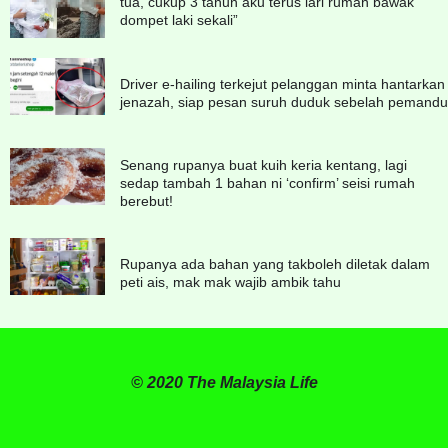
tua, cukup 3 tahun aku terus lari rumah bawak
dompet laki sekali”
Driver e-hailing terkejut pelanggan minta hantarkan
jenazah, siap pesan suruh duduk sebelah pemandu
Senang rupanya buat kuih keria kentang, lagi
sedap tambah 1 bahan ni ‘confirm’ seisi rumah
berebut!
Rupanya ada bahan yang takboleh diletak dalam
peti ais, mak mak wajib ambik tahu
© 2020 The Malaysia Life