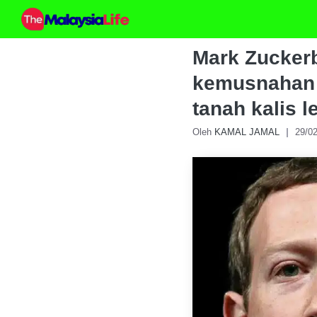
Skip
to
content
Mark Zuckerb
kemusnahan 
tanah kalis l
Oleh
KAMAL JAMAL
29/0