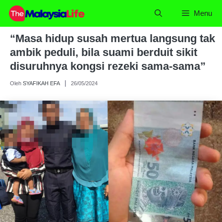
Skip
Menu
to
content
“Masa hidup susah mertua langsung tak
ambik peduli, bila suami berduit sikit
disuruhnya kongsi rezeki sama-sama”
Oleh
SYAFIKAH EFA
26/05/2024