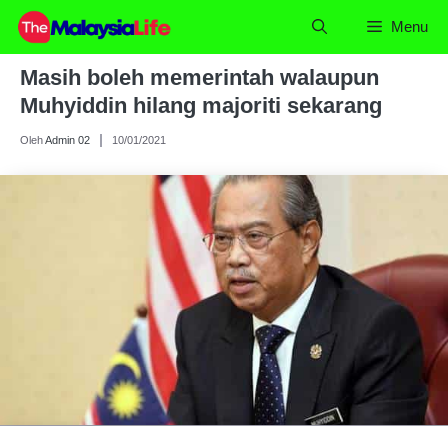
Skip
Menu
to
content
Masih boleh memerintah walaupun
Muhyiddin hilang majoriti sekarang
Oleh
Admin 02
10/01/2021