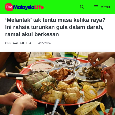
Skip
Menu
to
content
‘Melantak’ tak tentu masa ketika raya?
Ini rahsia turunkan gula dalam darah,
ramai akui berkesan
Oleh
SYAFIKAH EFA
04/05/2024