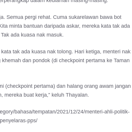
terperangkap dalam kediaman masing-masing.
aja. Semua pergi rehat. Cuma sukarelawan bawa bot
 Kita minta bantuan daripada askar, mereka kata tak ada
. Tak ada kuasa nak masuk.
ata tak ada kuasa nak tolong. Hari ketiga, menteri nak
g khemah dan pondok (di checkpoint pertama ke Taman
ini (checkpoint pertama) dan halang orang awam jangan
 mereka buat kerja,” keluh Thayalan.
egory/bahasa/tempatan/2021/12/24/menteri-ahli-politik-
penyelaras-pps/