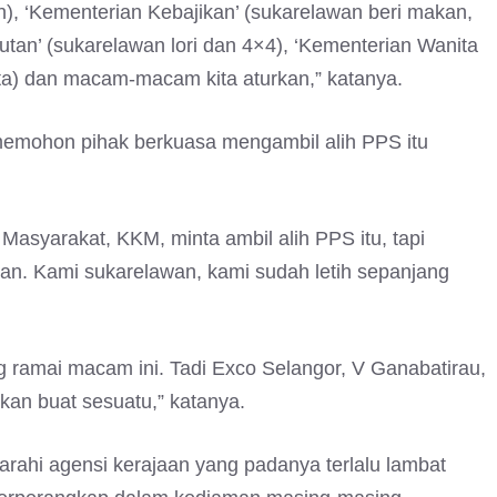
), ‘Kementerian Kebajikan’ (sukarelawan beri makan,
an’ (sukarelawan lori dan 4×4), ‘Kementerian Wanita
ita) dan macam-macam kita aturkan,” katanya.
 memohon pihak berkuasa mengambil alih PPS itu
asyarakat, KKM, minta ambil alih PPS itu, tapi
gan. Kami sukarelawan, kami sudah letih sepanjang
g ramai macam ini. Tadi Exco Selangor, V Ganabatirau,
kan buat sesuatu,” katanya.
rahi agensi kerajaan yang padanya terlalu lambat