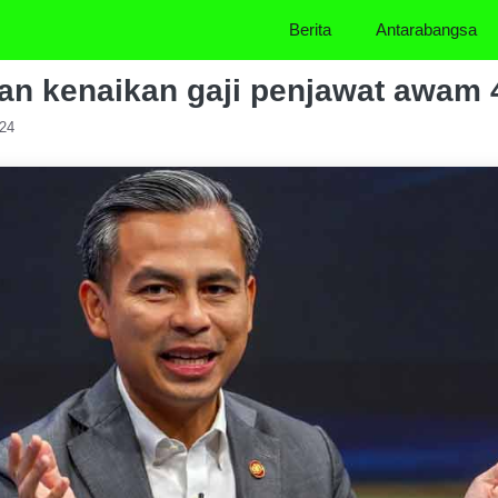
Berita
Antarabangsa
an kenaikan gaji penjawat awam 
024