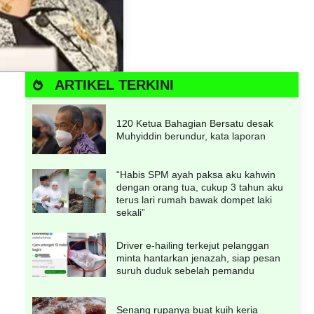
ARTIKEL TERKINI
120 Ketua Bahagian Bersatu desak
Muhyiddin berundur, kata laporan
“Habis SPM ayah paksa aku kahwin
dengan orang tua, cukup 3 tahun aku
terus lari rumah bawak dompet laki
sekali”
Driver e-hailing terkejut pelanggan
minta hantarkan jenazah, siap pesan
suruh duduk sebelah pemandu
Senang rupanya buat kuih keria