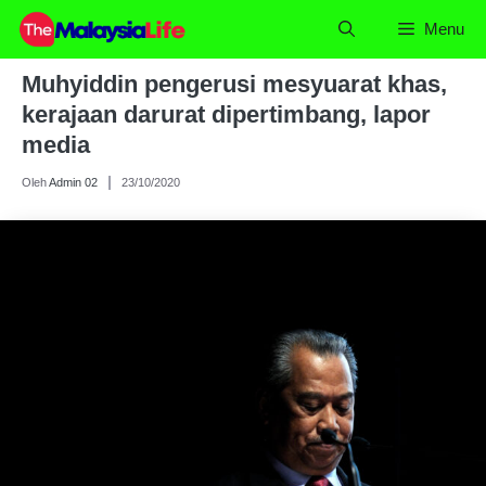
Skip
Menu
to
content
Muhyiddin pengerusi mesyuarat khas,
kerajaan darurat dipertimbang, lapor
media
Oleh
Admin 02
23/10/2020