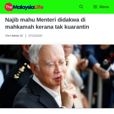
Skip
Menu
to
content
Najib mahu Menteri didakwa di
mahkamah kerana tak kuarantin
Oleh
Admin 02
07/10/2020