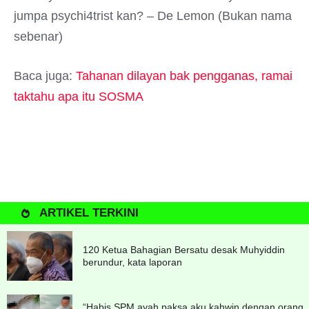
jumpa psychi4trist kan? – De Lemon (Bukan nama
sebenar)
Baca juga:
Tahanan dilayan bak pengganas, ramai
taktahu apa itu SOSMA
ARTIKEL TERKINI
120 Ketua Bahagian Bersatu desak Muhyiddin
berundur, kata laporan
“Habis SPM ayah paksa aku kahwin dengan orang