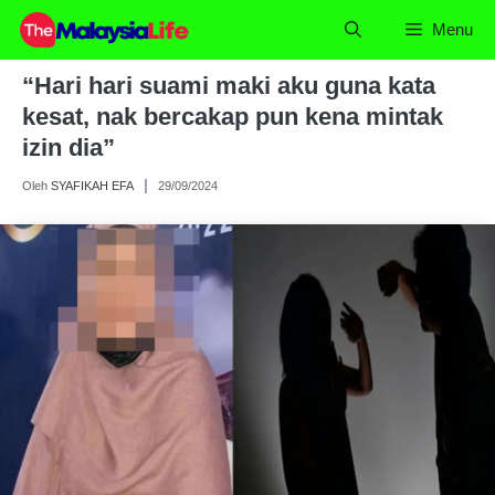
Skip
Menu
to
content
“Hari hari suami maki aku guna kata
kesat, nak bercakap pun kena mintak
izin dia”
Oleh
SYAFIKAH EFA
29/09/2024