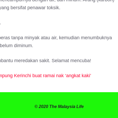
yang bersifat penawar toksik.
.
beras tanpa minyak atau air, kemudian menumbuknya
ebelum diminum.
embantu meredakan sakit. Selamat mencuba!
ampung Kerinchi buat ramai nak ‘angkat kaki’
© 2020 The Malaysia Life