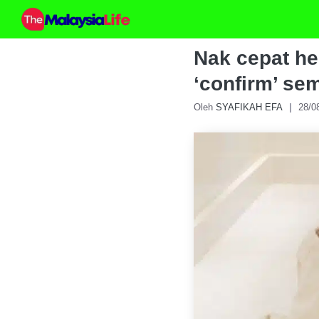
Skip
to
content
Nak cepat hen
‘confirm’ se
Oleh
SYAFIKAH EFA
28/0