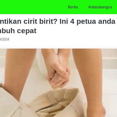
Berita
Antarabangsa
tikan cirit birit? Ini 4 petua and
mbuh cepat
8/2024