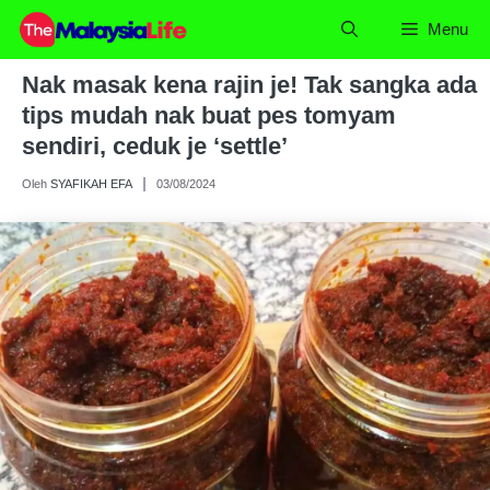
Skip
Menu
to
content
Nak masak kena rajin je! Tak sangka ada
tips mudah nak buat pes tomyam
sendiri, ceduk je ‘settle’
Oleh
SYAFIKAH EFA
03/08/2024