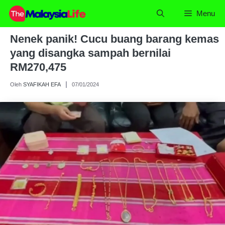
Skip
Menu
to
content
Nenek panik! Cucu buang barang kemas
yang disangka sampah bernilai
RM270,475
Oleh
SYAFIKAH EFA
07/01/2024