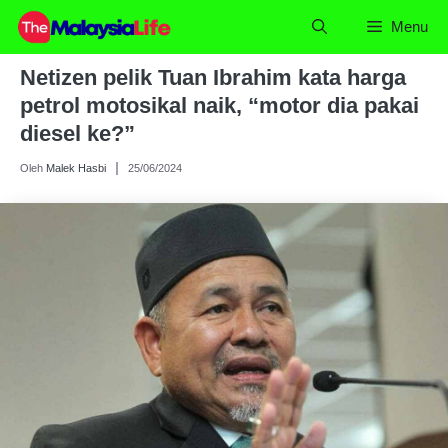
Skip
Menu
to
content
Netizen pelik Tuan Ibrahim kata harga
petrol motosikal naik, “motor dia pakai
diesel ke?”
Oleh
Malek Hasbi
25/06/2024