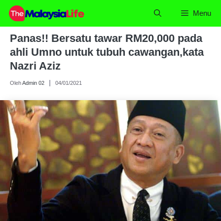
Skip
Menu
to
content
Panas!! Bersatu tawar RM20,000 pada
ahli Umno untuk tubuh cawangan,kata
Nazri Aziz
Oleh
Admin 02
04/01/2021