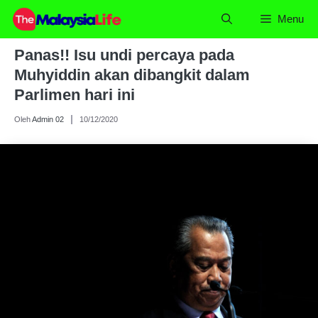
Skip
Menu
to
content
Panas!! Isu undi percaya pada
Muhyiddin akan dibangkit dalam
Parlimen hari ini
Oleh
Admin 02
10/12/2020