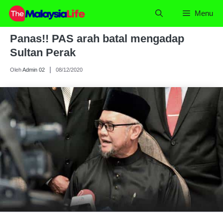
Skip
Menu
to
content
Panas!! PAS arah batal mengadap
Sultan Perak
Oleh
Admin 02
08/12/2020