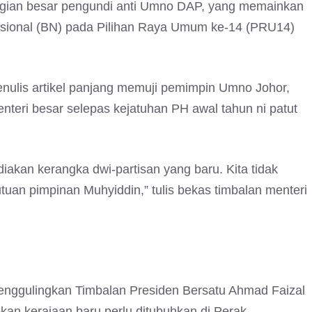
gian besar pengundi anti Umno DAP, yang memainkan
asional (BN) pada Pilihan Raya Umum ke-14 (PRU14)
nulis artikel panjang memuji pemimpin Umno Johor,
ri besar selepas kejatuhan PH awal tahun ni patut
iakan kerangka dwi-partisan yang baru. Kita tidak
utuan pimpinan Muhyiddin,” tulis bekas timbalan menteri
menggulingkan Timbalan Presiden Bersatu Ahmad Faizal
n kerajaan baru perlu ditubuhkan di Perak.