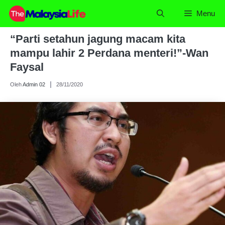
Skip
Menu
to
content
“Parti setahun jagung macam kita
mampu lahir 2 Perdana menteri!”-Wan
Faysal
Oleh
Admin 02
28/11/2020