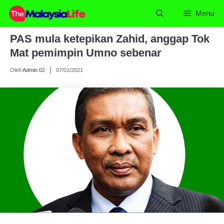
Skip
Menu
to
content
PAS mula ketepikan Zahid, anggap Tok
Mat pemimpin Umno sebenar
Oleh
Admin 02
07/01/2021