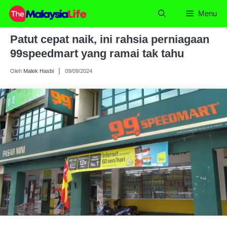
Skip
Menu
to
content
Patut cepat naik, ini rahsia perniagaan
99speedmart yang ramai tak tahu
Oleh
Malek Hasbi
09/09/2024