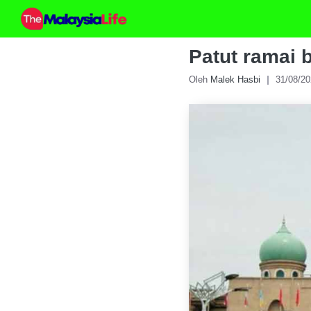
Skip
to
content
Patut ramai b
Oleh
Malek Hasbi
31/08/2