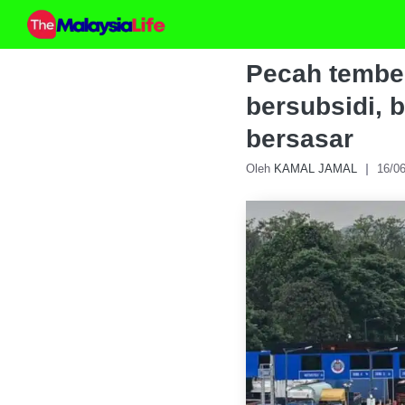
Skip
to
content
Pecah tembe
bersubsidi, 
bersasar
Oleh
KAMAL JAMAL
16/0