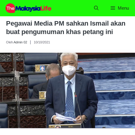
Skip
Menu
to
content
Pegawai Media PM sahkan Ismail akan
buat pengumuman khas petang ini
Oleh
Admin 02
10/10/2021