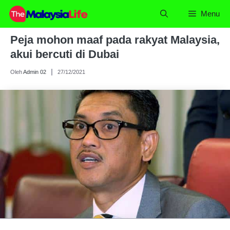
Skip
Menu
to
content
Peja mohon maaf pada rakyat Malaysia,
akui bercuti di Dubai
Oleh
Admin 02
27/12/2021