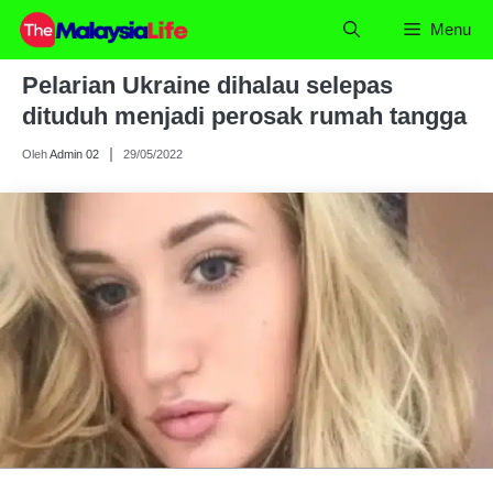
Skip
Menu
to
content
Pelarian Ukraine dihalau selepas
dituduh menjadi perosak rumah tangga
Oleh
Admin 02
29/05/2022