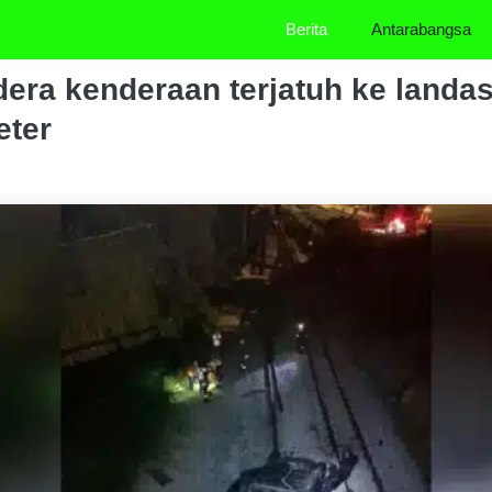
Berita
Antarabangsa
ra kenderaan terjatuh ke landas
eter