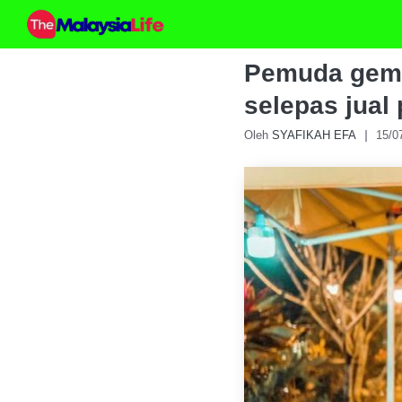
Skip
to
content
Pemuda gempa
selepas jual
Oleh
SYAFIKAH EFA
15/0