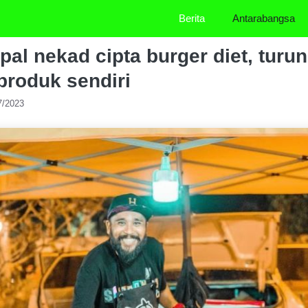
Berita
Antarabangsa
l nekad cipta burger diet, turu
 produk sendiri
7/2023